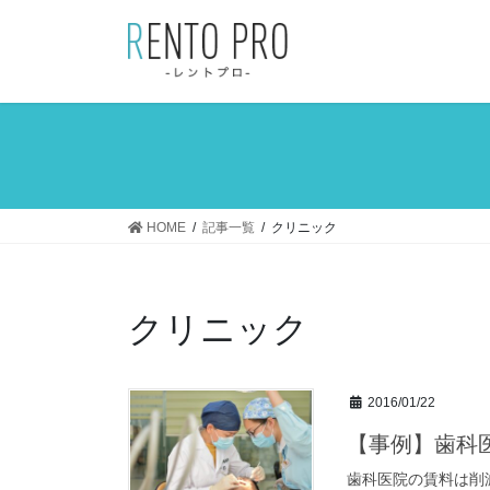
コ
ナ
ン
ビ
テ
ゲ
ン
ー
ツ
シ
へ
ョ
ス
ン
キ
に
ッ
移
HOME
記事一覧
クリニック
プ
動
クリニック
2016/01/22
【事例】歯科
歯科医院の賃料は削