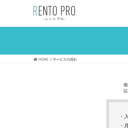
コ
ナ
ン
ビ
テ
ゲ
ン
ー
ツ
シ
へ
ョ
ス
ン
キ
に
ッ
移
HOME
サービスの流れ
プ
動
個
以
・
・