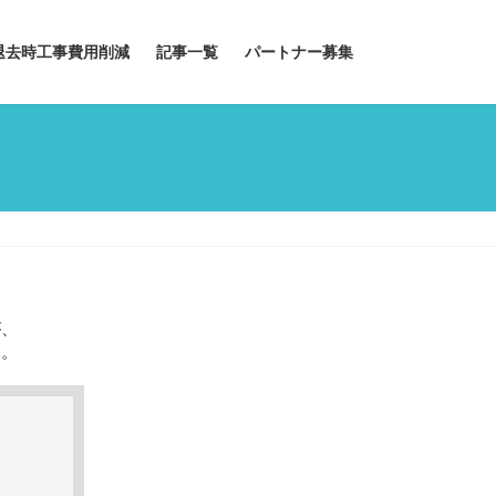
退去時工事費用削減
記事一覧
パートナー募集
が、
す。